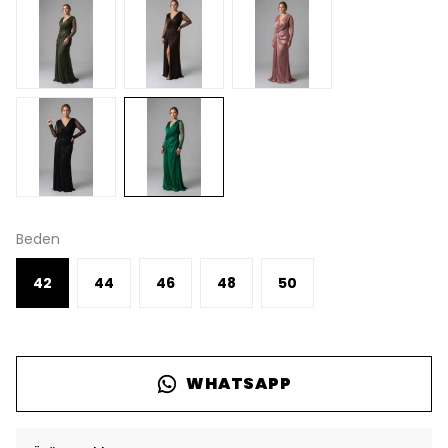
Beden
42
44
46
48
50
WHATSAPP