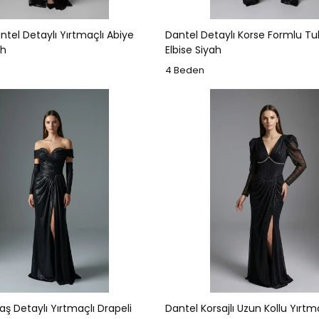
ntel Detaylı Yırtmaçlı Abiye
Dantel Detaylı Korse Formlu T
ah
Elbise Siyah
4 Beden
aş Detaylı Yırtmaçlı Drapeli
Dantel Korsajlı Uzun Kollu Yırtm