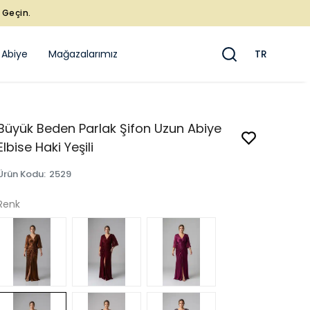
e Geçin.
 Abiye
Mağazalarımız
TR
Büyük Beden Parlak Şifon Uzun Abiye
Elbise Haki Yeşili
Ürün Kodu
:
2529
Renk