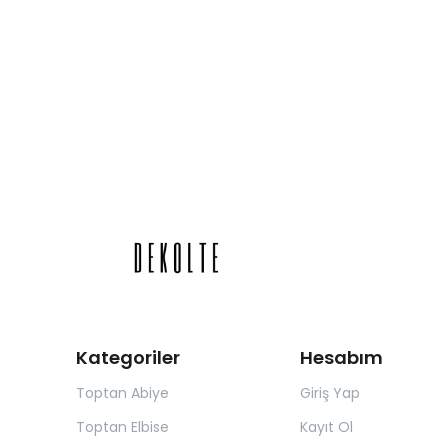
Kategoriler
Hesabım
Toptan Abiye
Giriş Yap
Toptan Elbise
Kayıt Ol