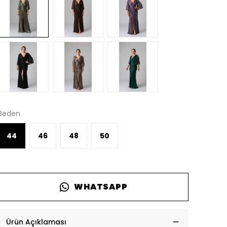
Beden
44
46
48
50
WHATSAPP
Ürün Açıklaması