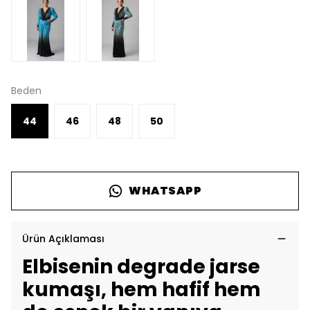
Beden
44
46
48
50
WHATSAPP
Ürün Açıklaması
Elbisenin degrade jarse
kumaşı, hem hafif hem