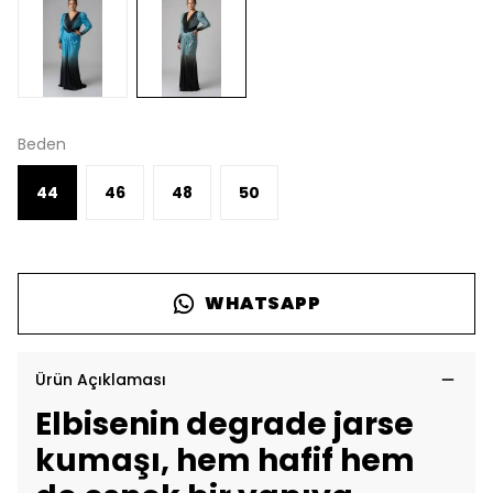
Beden
44
46
48
50
WHATSAPP
Ürün Açıklaması
Elbisenin degrade jarse
kumaşı, hem hafif hem