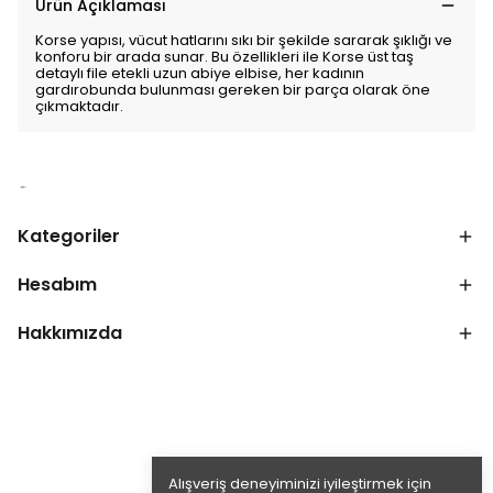
Ürün Açıklaması
Korse yapısı, vücut hatlarını sıkı bir şekilde sararak şıklığı ve
konforu bir arada sunar. Bu özellikleri ile Korse üst taş
detaylı file etekli uzun abiye elbise, her kadının
gardırobunda bulunması gereken bir parça olarak öne
çıkmaktadır.
Kategoriler
Hesabım
Hakkımızda
Alışveriş deneyiminizi iyileştirmek için