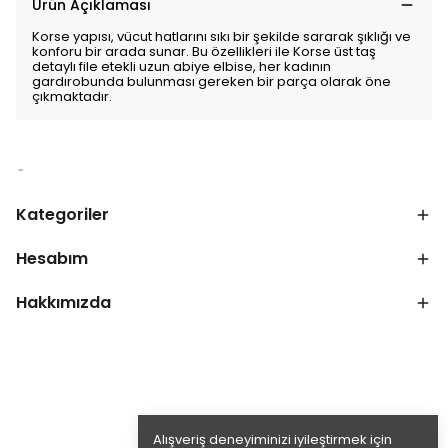
Ürün Açıklaması
Korse yapısı, vücut hatlarını sıkı bir şekilde sararak şıklığı ve
konforu bir arada sunar. Bu özellikleri ile Korse üst taş
detaylı file etekli uzun abiye elbise, her kadının
gardırobunda bulunması gereken bir parça olarak öne
çıkmaktadır.
Kategoriler
Hesabım
Hakkımızda
Alışveriş deneyiminizi iyileştirmek için