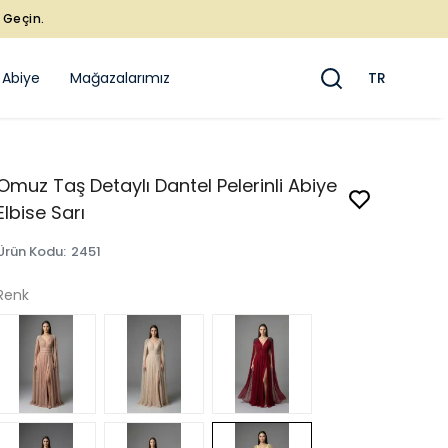
e Geçin.
 Abiye
Mağazalarımız
TR
Omuz Taş Detaylı Dantel Pelerinli Abiye
Elbise Sarı
Ürün Kodu
:
2451
Renk