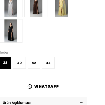
Beden
38
40
42
44
WHATSAPP
Ürün Açıklaması