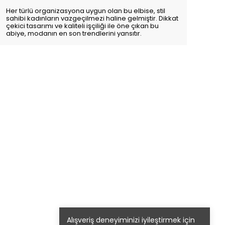
Her türlü organizasyona uygun olan bu elbise, stil
sahibi kadınların vazgeçilmezi haline gelmiştir. Dikkat
çekici tasarımı ve kaliteli işçiliği ile öne çıkan bu
abiye, modanın en son trendlerini yansıtır.
Alışveriş deneyiminizi iyileştirmek için