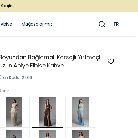
e Geçin.
 Abiye
Mağazalarımız
TR
Boyundan Bağlamalı Korsajlı Yırtmaçlı
Uzun Abiye Elbise Kahve
Ürün Kodu
:
2466
Renk