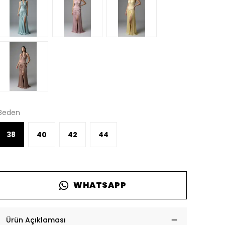
Beden
38
40
42
44
WHATSAPP
Ürün Açıklaması