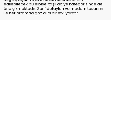
Düğün, nişan veya özel davetlerde tercih
edilebilecek bu elbise, taşlı abiye kategorisinde de
öne çıkmaktadır. Zarif detayları ve modern tasarımı
ile her ortamda göz alıcı bir etki yaratır.