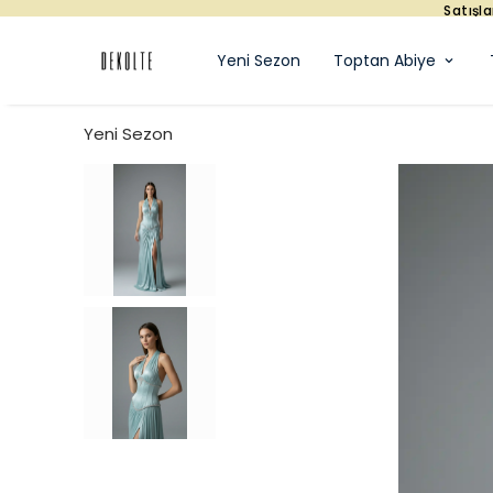
mız Sadece Toptandır. Fiyat ve Katalog Bilgisi için Bizimle İletişime G
Yeni Sezon
Toptan Abiye
Yeni Sezon