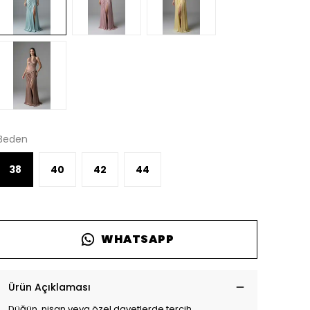
Beden
38
40
42
44
WHATSAPP
Ürün Açıklaması