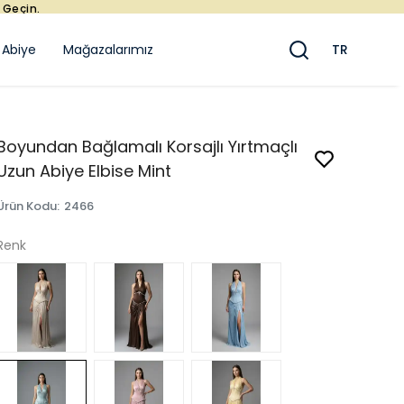
Satışları
 Abiye
Mağazalarımız
TR
Boyundan Bağlamalı Korsajlı Yırtmaçlı
Uzun Abiye Elbise Mint
Ürün Kodu
:
2466
Renk